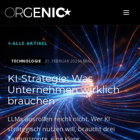
ALLE ARTIKEL
TECHNOLOGIE
21. FEBRUAR 2026
6 MIN.
KI-Strategie: Was
Unternehmen wirklich
brauchen
LLMs ausrollen reicht nicht. Wer KI
strategisch nutzen will, braucht drei
Zeithorizonte, eine klare