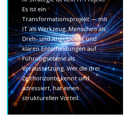
Es ist ein
Transformationsprojekt — mit
IT als Werkzeug, Menschen als
Dreh- und Angelpunkt und
klaren Entscheidungen auf
Führungsebene als
Voraussetzung. Wer die drei
Zeithorizonte kennt und
adressiert, hat einen
strukturellen Vorteil.