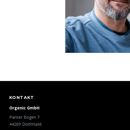
KONTAKT
Orgenic GmbH
Pariser Bogen 7
44269 Dortmund