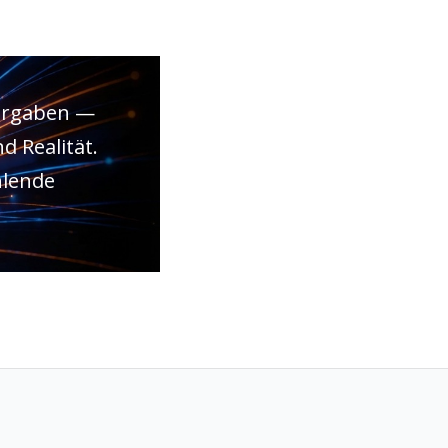
bergaben —
 Realität.
hlende