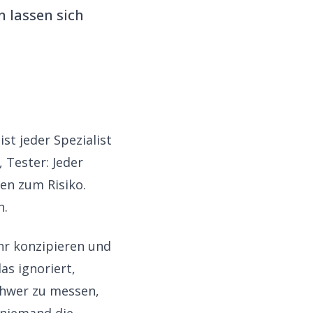
n lassen sich
t jeder Spezialist
 Tester: Jeder
en zum Risiko.
n.
hr konzipieren und
as ignoriert,
chwer zu messen,