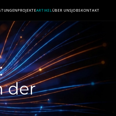
ISTUNGEN
PROJEKTE
ARTIKEL
ÜBER UNS
JOBS
KONTAKT
:
 der