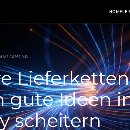
HOME
LE
BRUAR 2026
7 MIN.
e Lieferketten
gute Ideen in
y scheitern