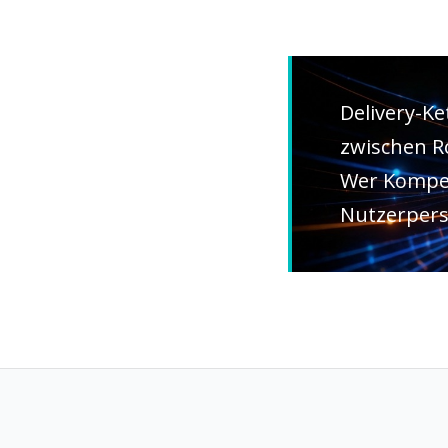
Delivery-Ke
zwischen R
Wer Kompet
Nutzerpersp