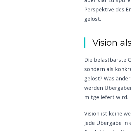
aber klar zu spür
Perspektive des E
gelöst.
Vision a
Die belastbarste 
sondern als konkr
gelöst? Was ändert
werden Übergaben 
mitgeliefert wird.
Vision ist keine w
jede Übergabe in 