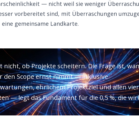
rscheinlichkeit — nicht weil sie weniger Überrasch
besser vorbereitet sind, mit Überraschungen umzuge
st eine gemeinsame Landkarte.
st nicht, ob Projekte scheitern. Die Frage ist, w
 den Scope ernst nimmt — inklusive
artungen, ehrlichem Projektziel und allen vier
 — legt das Fundament für die 0,5 %, die wirkl