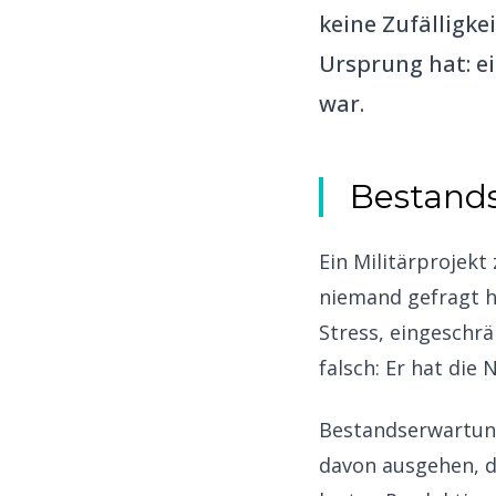
keine Zufälligke
Ursprung hat: ei
war.
Bestands
Ein Militärprojek
niemand gefragt h
Stress, eingeschr
falsch: Er hat di
Bestandserwartunge
davon ausgehen, da