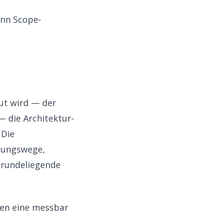
ann Scope-
ut wird — der
— die Architektur-
 Die
dungswege,
grundeliegende
ben eine messbar