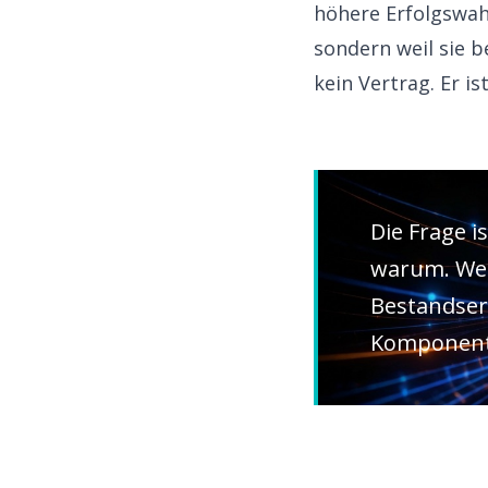
höhere Erfolgswah
sondern weil sie 
kein Vertrag. Er i
Die Frage i
warum. Wer
Bestandserw
Komponenten