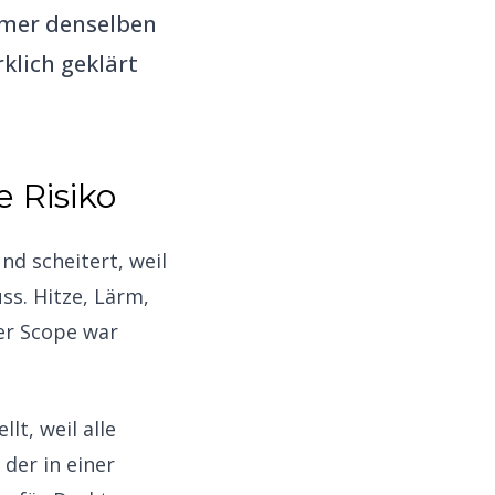
immer denselben
klich geklärt
 Risiko
d scheitert, weil
s. Hitze, Lärm,
er Scope war
lt, weil alle
 der in einer