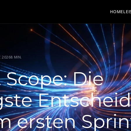
HOME
LE
Z 2026
8 MIN.
t Scope: Die
gste Entschei
m ersten Sprin